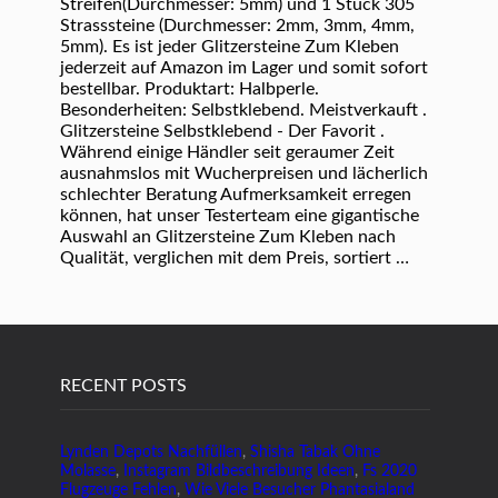
Streifen(Durchmesser: 5mm) und 1 Stück 305
Strasssteine (Durchmesser: 2mm, 3mm, 4mm,
5mm). Es ist jeder Glitzersteine Zum Kleben
jederzeit auf Amazon im Lager und somit sofort
bestellbar. Produktart: Halbperle.
Besonderheiten: Selbstklebend. Meistverkauft .
Glitzersteine Selbstklebend - Der Favorit .
Während einige Händler seit geraumer Zeit
ausnahmslos mit Wucherpreisen und lächerlich
schlechter Beratung Aufmerksamkeit erregen
können, hat unser Testerteam eine gigantische
Auswahl an Glitzersteine Zum Kleben nach
Qualität, verglichen mit dem Preis, sortiert …
RECENT POSTS
Lynden Depots Nachfüllen
,
Shisha Tabak Ohne
Molasse
,
Instagram Bildbeschreibung Ideen
,
Fs 2020
Flugzeuge Fehlen
,
Wie Viele Besucher Phantasialand