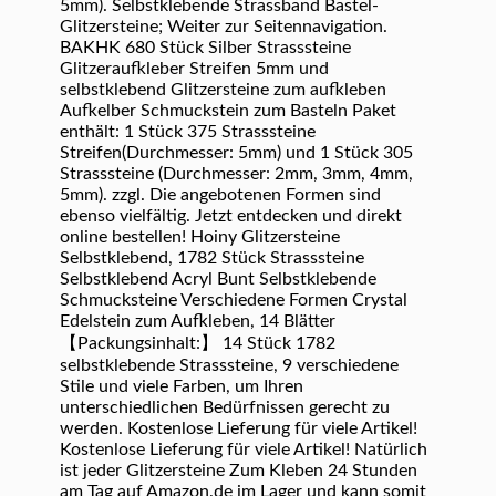
5mm). Selbstklebende Strassband Bastel-
Glitzersteine; Weiter zur Seitennavigation.
BAKHK 680 Stück Silber Strasssteine
Glitzeraufkleber Streifen 5mm und
selbstklebend Glitzersteine zum aufkleben
Aufkelber Schmuckstein zum Basteln Paket
enthält: 1 Stück 375 Strasssteine
Streifen(Durchmesser: 5mm) und 1 Stück 305
Strasssteine (Durchmesser: 2mm, 3mm, 4mm,
5mm). zzgl. Die angebotenen Formen sind
ebenso vielfältig. Jetzt entdecken und direkt
online bestellen! Hoiny Glitzersteine
Selbstklebend, 1782 Stück Strasssteine
Selbstklebend Acryl Bunt Selbstklebende
Schmucksteine Verschiedene Formen Crystal
Edelstein zum Aufkleben, 14 Blätter
【Packungsinhalt:】 14 Stück 1782
selbstklebende Strasssteine, 9 verschiedene
Stile und viele Farben, um Ihren
unterschiedlichen Bedürfnissen gerecht zu
werden. Kostenlose Lieferung für viele Artikel!
Kostenlose Lieferung für viele Artikel! Natürlich
ist jeder Glitzersteine Zum Kleben 24 Stunden
am Tag auf Amazon.de im Lager und kann somit