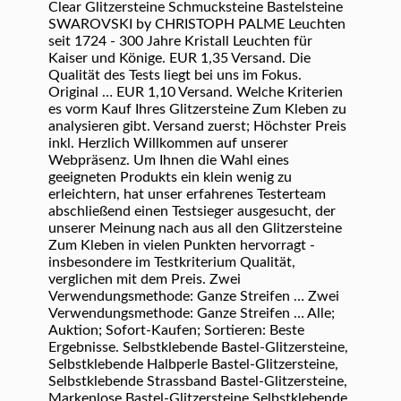
Clear Glitzersteine Schmucksteine Bastelsteine
SWAROVSKI by CHRISTOPH PALME Leuchten
seit 1724 - 300 Jahre Kristall Leuchten für
Kaiser und Könige. EUR 1,35 Versand. Die
Qualität des Tests liegt bei uns im Fokus.
Original … EUR 1,10 Versand. Welche Kriterien
es vorm Kauf Ihres Glitzersteine Zum Kleben zu
analysieren gibt. Versand zuerst; Höchster Preis
inkl. Herzlich Willkommen auf unserer
Webpräsenz. Um Ihnen die Wahl eines
geeigneten Produkts ein klein wenig zu
erleichtern, hat unser erfahrenes Testerteam
abschließend einen Testsieger ausgesucht, der
unserer Meinung nach aus all den Glitzersteine
Zum Kleben in vielen Punkten hervorragt -
insbesondere im Testkriterium Qualität,
verglichen mit dem Preis. Zwei
Verwendungsmethode: Ganze Streifen … Zwei
Verwendungsmethode: Ganze Streifen … Alle;
Auktion; Sofort-Kaufen; Sortieren: Beste
Ergebnisse. Selbstklebende Bastel-Glitzersteine,
Selbstklebende Halbperle Bastel-Glitzersteine,
Selbstklebende Strassband Bastel-Glitzersteine,
Markenlose Bastel-Glitzersteine Selbstklebende,