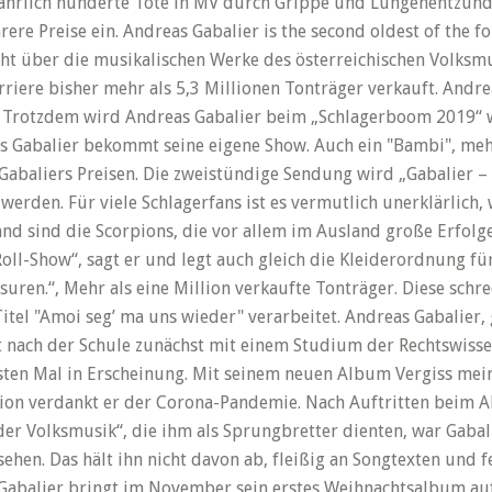
hrlich hunderte Tote in MV durch Grippe und Lungenentzünd
hrere Preise ein. Andreas Gabalier is the second oldest of the 
sicht über die musikalischen Werke des österreichischen Volks
riere bisher mehr als 5,3 Millionen Tonträger verkauft. Andrea
. Trotzdem wird Andreas Gabalier beim „Schlagerboom 2019“ 
s Gabalier bekommt seine eigene Show. Auch ein "Bambi", meh
Gabaliers Preisen. Die zweistündige Sendung wird „Gabalier –
werden. Für viele Schlagerfans ist es vermutlich unerklärlich,
and sind die Scorpions, die vor allem im Ausland große Erfolg
Roll-Show“, sagt er und legt auch gleich die Kleiderordnung fü
suren.“, Mehr als eine Million verkaufte Tonträger. Diese schr
tel "Amoi seg’ ma uns wieder" verarbeitet. Andreas Gabalier,
 nach der Schule zunächst mit einem Studium der Rechtswissen
sten Mal in Erscheinung. Mit seinem neuen Album Vergiss mein 
ktion verdankt er der Corona-Pandemie. Nach Auftritten beim
der Volksmusik“, die ihm als Sprungbretter dienten, war Gab
hen. Das hält ihn nicht davon ab, fleißig an Songtexten und f
Gabalier bringt im November sein erstes Weihnachtsalbum auf