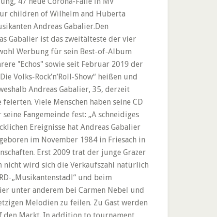
ung, 47 neue Corona-Fälle in MV
four children of Wilhelm and Huberta
musikanten Andreas Gabalier.Den
s Gabalier ist das zweitälteste der vier
wohl Werbung für sein Best-of-Album
rere "Echos" sowie seit Februar 2019 der
 Die Volks-Rock’n’Roll-Show“ heißen und
 weshalb Andreas Gabalier, 35, derzeit
e feierten. Viele Menschen haben seine CD
r seine Fangemeinde fest: „A schneidiges
ecklichen Ereignisse hat Andreas Gabalier
 geboren im November 1984 in Friesach in
schaften. Erst 2009 trat der junge Grazer
nicht wird sich die Verkaufszahl natürlich
 ARD-„Musikantenstadl“ und beim
alier unter anderem bei Carmen Nebel und
etzigen Melodien zu feilen. Zu Gast werden
 den Markt. In addition to tournament