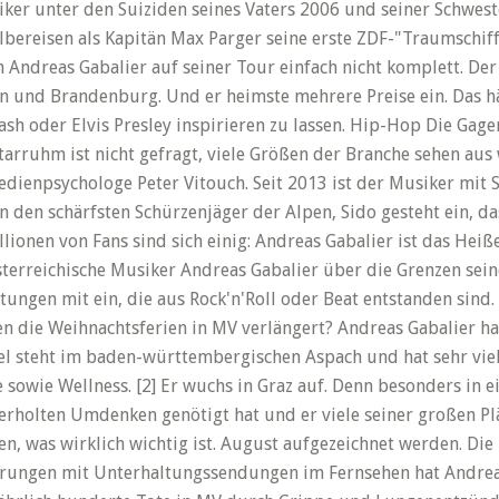
ker unter den Suiziden seines Vaters 2006 und seiner Schweste
lbereisen als Kapitän Max Parger seine erste ZDF-"Traumschiff
n Andreas Gabalier auf seiner Tour einfach nicht komplett. De
nd Brandenburg. Und er heimste mehrere Preise ein. Das hält
sh oder Elvis Presley inspirieren zu lassen. Hip-Hop Die Ga
tarruhm ist nicht gefragt, viele Größen der Branche sehen aus 
edienpsychologe Peter Vitouch. Seit 2013 ist der Musiker mit S
 den schärfsten Schürzenjäger der Alpen, Sido gesteht ein, das
onen von Fans sind sich einig: Andreas Gabalier ist das Heiße
r österreichische Musiker Andreas Gabalier über die Grenzen s
tungen mit ein, die aus Rock'n'Roll oder Beat entstanden sind.
n die Weihnachtsferien in MV verlängert? Andreas Gabalier ha
tel steht im baden-württembergischen Aspach und hat sehr viel
owie Wellness. [2] Er wuchs in Graz auf. Denn besonders in 
holten Umdenken genötigt hat und er viele seiner großen Plän
sen, was wirklich wichtig ist. August aufgezeichnet werden. Di
fahrungen mit Unterhaltungssendungen im Fernsehen hat Andreas