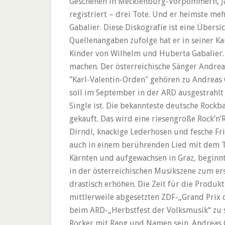
Geschehen in Mecklenburg-Vorpommern, Jä
registriert – drei Tote. Und er heimste me
Gabalier. Diese Diskografie ist eine Über
Quellenangaben zufolge hat er in seiner Kar
Kinder von Wilhelm und Huberta Gabalier
machen. Der österreichische Sänger Andrea
"Karl-Valentin-Orden" gehören zu Andreas 
soll im September in der ARD ausgestrahlt 
Single ist. Die bekannteste deutsche Rockb
gekauft. Das wird eine riesengroße Rock’n’
Dirndl, knackige Lederhosen und fesche Fri
auch in einem berührenden Lied mit dem Ti
Kärnten und aufgewachsen in Graz, beginnt
in der österreichischen Musikszene zum er
drastisch erhöhen. Die Zeit für die Produ
mittlerweile abgesetzten ZDF-„Grand Prix 
beim ARD-„Herbstfest der Volksmusik“ zu se
Rocker mit Rang und Namen sein. Andreas 