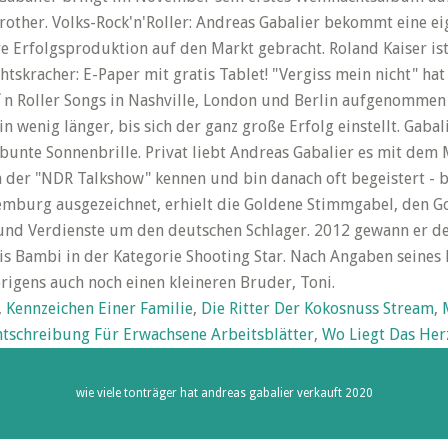
rother. Volks-Rock'n'Roller: Andreas Gabalier bekommt eine e
re Erfolgsproduktion auf den Markt gebracht. Roland Kaiser ist
tskracher: E-Paper mit gratis Tablet! "Vergiss mein nicht" ha
k´n Roller Songs in Nashville, London und Berlin aufgenommen
n wenig länger, bis sich der ganz große Erfolg einstellt. Gabali
bunte Sonnenbrille. Privat liebt Andreas Gabalier es mit dem
 in der "NDR Talkshow" kennen und bin danach oft begeistert - 
burg ausgezeichnet, erhielt die Goldene Stimmgabel, den Gol
und Verdienste um den deutschen Schlager. 2012 gewann er de
 Bambi in der Kategorie Shooting Star. Nach Angaben seines 
brigens auch noch einen kleineren Bruder, Toni.
,
Kennzeichen Einer Familie
,
Die Ritter Der Kokosnuss Stream
,
htschreibung Für Erwachsene Arbeitsblätter
,
Wo Liegt Das Her
wie viele tonträger hat andreas gabalier verkauft 2020