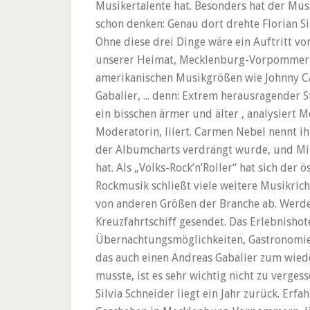
Musikertalente hat. Besonders hat der Musi
schon denken: Genau dort drehte Florian Si
Ohne diese drei Dinge wäre ein Auftritt vo
unserer Heimat, Mecklenburg-Vorpommern u
amerikanischen Musikgrößen wie Johnny Ca
Gabalier, ... denn: Extrem herausragender S
ein bisschen ärmer und älter , analysiert M
Moderatorin, liiert. Carmen Nebel nennt ihn
der Albumcharts verdrängt wurde, und Milli
hat. Als „Volks-Rock’n’Roller“ hat sich de
Rockmusik schließt viele weitere Musikrich
von anderen Größen der Branche ab. Werde
Kreuzfahrtschiff gesendet. Das Erlebnisho
Übernachtungsmöglichkeiten, Gastronomie s
das auch einen Andreas Gabalier zum wieder
musste, ist es sehr wichtig nicht zu verges
Silvia Schneider liegt ein Jahr zurück. Er