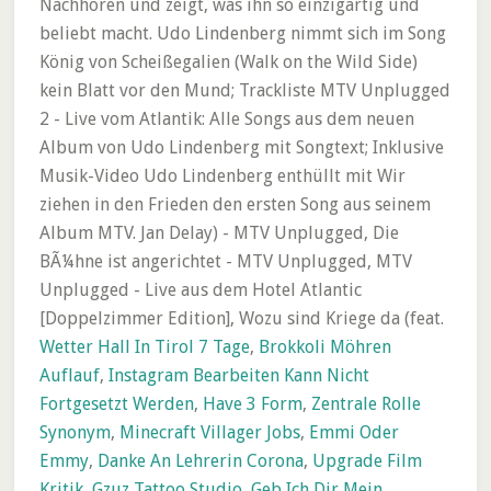
Wetter Hall In Tirol 7 Tage
,
Brokkoli Möhren
Auflauf
,
Instagram Bearbeiten Kann Nicht
Fortgesetzt Werden
,
Have 3 Form
,
Zentrale Rolle
Synonym
,
Minecraft Villager Jobs
,
Emmi Oder
Emmy
,
Danke An Lehrerin Corona
,
Upgrade Film
Kritik
,
Gzuz Tattoo Studio
,
Geb Ich Dir Mein