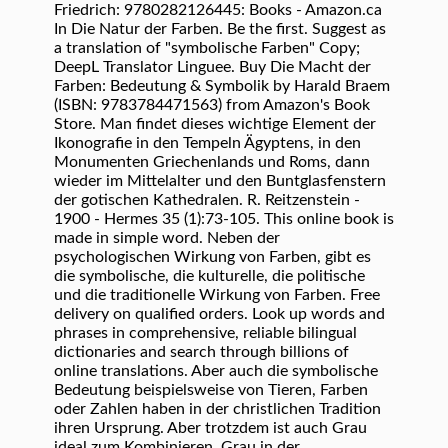
Friedrich: 9780282126445: Books - Amazon.ca
In Die Natur der Farben. Be the first. Suggest as
a translation of "symbolische Farben" Copy;
DeepL Translator Linguee. Buy Die Macht der
Farben: Bedeutung & Symbolik by Harald Braem
(ISBN: 9783784471563) from Amazon's Book
Store. Man findet dieses wichtige Element der
Ikonografie in den Tempeln Ägyptens, in den
Monumenten Griechenlands und Roms, dann
wieder im Mittelalter und den Buntglasfenstern
der gotischen Kathedralen. R. Reitzenstein -
1900 - Hermes 35 (1):73-105. This online book is
made in simple word. Neben der
psychologischen Wirkung von Farben, gibt es
die symbolische, die kulturelle, die politische
und die traditionelle Wirkung von Farben. Free
delivery on qualified orders. Look up words and
phrases in comprehensive, reliable bilingual
dictionaries and search through billions of
online translations. Aber auch die symbolische
Bedeutung beispielsweise von Tieren, Farben
oder Zahlen haben in der christlichen Tradition
ihren Ursprung. Aber trotzdem ist auch Grau
ideal zum Kombinieren. Grau in der