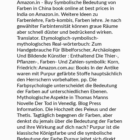
Amazon.in - Buy Symbolische Bedeutung von
Farben in China book online at best prices in
India on Amazon.in. Weitere Ideen zu
Farbenlehre, Farb-kombis, Farben lehre. Je nach
gewählter Farbintensität können graue Räume
aber schnell düster und bedrückend wirken.
Translator. Etymologisch-symbolisch-
mythologisches Real-wörterbuch: Zum
Handgebrauche Für Bibelforscher, Archäologen
Und Bildende Künstler : Enthaltend Die Thier-,
Pflanzen-, Farben- Und Zahlen-symbolik: Korn,
Friedrich: Amazon.com.au: Books In der Antike
waren mit Purpur gefärbte Stoffe hauptsächlich
den Herrschern vorbehalten. pp. Die
Farbpsychologie unterscheidet die Bedeutung
der Farben auf unterschiedlichen Ebenen.
Mythologische Aspekte in Thomas Manns
Novelle Der Tod in Venedig. Blog Press
Information. Die Hochzeit des Peleus und der
Thetis. Tagtäglich begegnen dir Farben, aber
denkst du jemals über die Bedeutung der Farben
und ihre Wirkung auf dich nach? Purpur ist die
klassische Königsfarbe und die symbolische
Bedeutung der Farbe Purpur leitet sich direkt