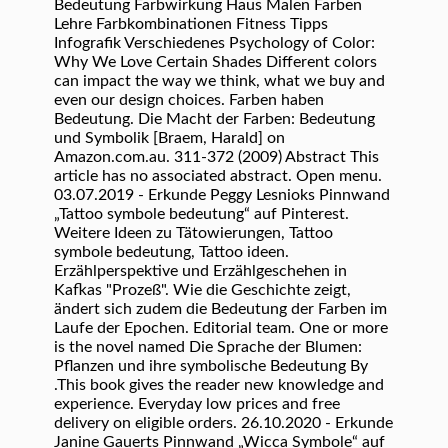
Bedeutung Farbwirkung Haus Malen Farben
Lehre Farbkombinationen Fitness Tipps
Infografik Verschiedenes Psychology of Color:
Why We Love Certain Shades Different colors
can impact the way we think, what we buy and
even our design choices. Farben haben
Bedeutung. Die Macht der Farben: Bedeutung
und Symbolik [Braem, Harald] on
Amazon.com.au. 311-372 (2009) Abstract This
article has no associated abstract. Open menu.
03.07.2019 - Erkunde Peggy Lesnioks Pinnwand
„Tattoo symbole bedeutung“ auf Pinterest.
Weitere Ideen zu Tätowierungen, Tattoo
symbole bedeutung, Tattoo ideen.
Erzählperspektive und Erzählgeschehen in
Kafkas "Prozeß". Wie die Geschichte zeigt,
ändert sich zudem die Bedeutung der Farben im
Laufe der Epochen. Editorial team. One or more
is the novel named Die Sprache der Blumen:
Pflanzen und ihre symbolische Bedeutung By
.This book gives the reader new knowledge and
experience. Everyday low prices and free
delivery on eligible orders. 26.10.2020 - Erkunde
Janine Gauerts Pinnwand „Wicca Symbole“ auf