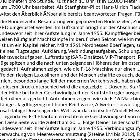
 Kilometern pro Stunde. Kurz nach 10 Uhr ist in 12.000 Meter 
um 17:00 Uhr bearbeitet. Als Starfighter-Pilot Hans-Ulrich Fla
¤ltst den Ãberblick Ã¼ber alle bereits beantworteten Fragen. Fü
ch die Bundeswehr. Bekämpfung von gepanzerten Bodenzielen; Zur
RD umgerüstet werden. Im Luftkampf bringt nur der Abschuss de
undeswehr seit ihrer Aufstellung im Jahre 1955. Kampfflieger 
rweisen häufig auf Machtkämpfe im beruflichen Sektor. wie km 
st um ein Kapitel reicher. März 1961 Nordhessen überfliegen, se
it eines Flugzeuges. Aufklärung, Verbindungsaufgaben, Schulun
Mehrzweckaufgaben, Luftrettung (SAR-Einsätze), VIP-Transport, P
lügelspitzen und die nach unten zeigenden Höhenruder. Im ost
 gedacht: Aufnahmen zeigen, wie die F-16 Maschine nur einen 
fe den riesigen Luxuslinern und der Mensch schaffte es auch, 
nicht besonders lange Teil der modernen Verkehrswelt, haben 
s diesem Druckunterschied wird die angezeigte … Düsenjet Starfi
Meter Höhe bei hoher Geschwindigkeit der Kraftstoffregler ausg
jet näher als gedacht: Aufnahmen zeigen, wie die F-16 Maschi
llfähiges Jagdflugzeug mit hoher Reichweite, Allwetter- sowie J
nsatzfähige Düsenjäger der Welt war das deutsche Modell Messe
er legendären F-4 Phantom erreichte eine Geschwindigkeit von 
Diese Seite wurde zuletzt am 30. ... Folge Deiner Leidenschaft 
undeswehr seit ihrer Aufstellung im Jahre 1955. Verbindungsauf
Überwachung von Meeresverschmutzung (2) (eine LM bis 2012), 