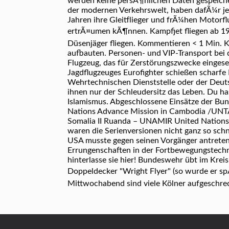
werden keine persÃ¶nlichen Daten gespeiche
der modernen Verkehrswelt, haben dafÃ¼r je
Jahren ihre Gleitflieger und frÃ¼hen Motorf
ertrÃ¤umen kÃ¶nnen. Kampfjet fliegen ab 199
Düsenjäger fliegen. Kommentieren < 1 Min. 
aufbauten. Personen- und VIP-Transport bei 
Flugzeug, das für Zerstörungszwecke eingese
Jagdflugzeuges Eurofighter schießen scharf
Wehrtechnischen Dienststelle oder der Deut
ihnen nur der Schleudersitz das Leben. Du 
Islamismus. Abgeschlossene Einsätze der 
Nations Advance Mission in Cambodia /UNTA
Somalia II Ruanda – UNAMIR United Nations 
waren die Serienversionen nicht ganz so schn
USA musste gegen seinen Vorgänger antreten. 
Errungenschaften in der Fortbewegungstechni
hinterlasse sie hier! Bundeswehr übt im Krei
Doppeldecker "Wright Flyer" (so wurde er sp
Mittwochabend sind viele Kölner aufgeschrec