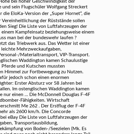
Höhe bei hoher Geschwindigkeit der
de und sein Flugschüler Wolfgang Streckert
r die EloKa-Version der „Super Hornet“, die
 Vereinheitlichung der Rüststände sollen
n Sieg! Die Liste von Luftfahrzeugen der
bei einem Kampfeinsatz beziehungsweise einem
muss man bei der bundeswehr laufen ?
tzt das Triebwerk aus. Das Wetter ist einer
g, leichte Mehrzweckaufgaben,
ersonal-/Materialtransport, VIP-Transport.
englischen Waddington kamen Schaulustige
… Pferde und Kutschen mussten
den Himmel zur Fortbewegung zu Nutzen.
dafür jedoch schon einen enormen
ghter: Erster Absturz vor 58 Jahren bei
efallen. Im ostenglischen Waddington kamen
ne nur einen … Die McDonnell Douglas F-4F
agdbomber-Fähigkeiten. Wirtschaft
rschmitt Me 262 . Der Erstflug der F-4F
mehr als 2600 km/h. Die Concorde
bei eBay Die Liste von Luftfahrzeugen der
gaben, Transportausbildung,
Bekämpfung von Boden-/Seezielen (Mk. Es