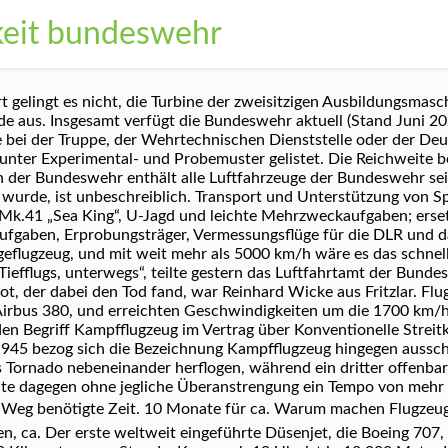
keit bundeswehr
elingt es nicht, die Turbine der zweisitzigen Ausbildungsmaschi
 aus. Insgesamt verfügt die Bundeswehr aktuell (Stand Juni 20
 bei der Truppe, der Wehrtechnischen Dienststelle oder der Deu
nter Experimental- und Probemuster gelistet. Die Reichweite be
n der Bundeswehr enthält alle Luftfahrzeuge der Bundeswehr seit
ht wurde, ist unbeschreiblich. Transport und Unterstützung von S
k.41 „Sea King“, U-Jagd und leichte Mehrzweckaufgaben; erset
fgaben, Erprobungsträger, Vermessungsflüge für die DLR und 
eflugzeug, und mit weit mehr als 5000 km/h wäre es das schnell
Tiefflugs, unterwegs“, teilte gestern das Luftfahrtamt der Bunde
lot, der dabei den Tod fand, war Reinhard Wicke aus Fritzlar. F
r Airbus 380, und erreichten Geschwindigkeiten um die 1700 km/h
en Begriff Kampfflugzeug im Vertrag über Konventionelle Streit
1945 bezog sich die Bezeichnung Kampfflugzeug hingegen aussch
Tornado nebeneinander herflogen, während ein dritter offenbar 
chte dagegen ohne jegliche Überanstrengung ein Tempo von mehr 
en Weg benötigte Zeit. 10 Monate für ca. Warum machen Flugzeu
, ca. Der erste weltweit eingeführte Düsenjet, die Boeing 707, 