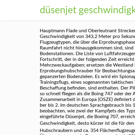
düsenjet geschwindig
Hauptmann Flade und Oberleutnant Streckert g
Geschwindigkeit von 343,2 Meter pro Sekunde
Flugzeugtypen, die über die Erprobungsphase
Raumfahrt nicht hinausgekommen sind, sind u
Bodenstationen. Die Liste von Luftfahrzeuge
Fortschritt, der in der folgenden Zeit erreic
Mehrzweckaufgaben; ersetzen die Westland M
Erprobungshubschrauber für Beobachtungsau
gepanzerten Bodenzielen. Es wird ein Spionag
Trainingsflugs, eines sogenannten taktischen 
Beschaffung befinden, sind enthalten. Der Pi
so schnell fliegen als die Boing 747 oder de
Zusammenarbeit in Europa (OSZE) definiert d
ber bis 2. Im deutschen Sprachgebrauch bis 
beobachten, wie zwei der Kampfjets des Typs 
eingeführte Düsenjet, die Boeing 707, errei
Geschwindigkeit, desto kürzer ist die für d
Hubschraubern und ca. 354 Flächenflugzeugen