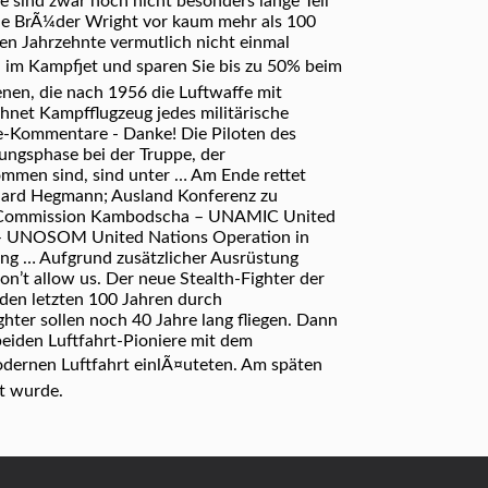
sind zwar noch nicht besonders lange Teil
die BrÃ¼der Wright vor kaum mehr als 100
en Jahrzehnte vermutlich nicht einmal
 im Kampfjet und sparen Sie bis zu 50% beim
nen, die nach 1956 die Luftwaffe mit
hnet Kampfflugzeug jedes militärische
ke-Kommentare - Danke! Die Piloten des
ngsphase bei der Truppe, der
ommen sind, sind unter … Am Ende rettet
rhard Hegmann; Ausland Konferenz zu
al Commission Kambodscha – UNAMIC United
a – UNOSOM United Nations Operation in
ng … Aufgrund zusätzlicher Ausrüstung
on’t allow us. Der neue Stealth-Fighter der
 den letzten 100 Jahren durch
ter sollen noch 40 Jahre lang fliegen. Dann
beiden Luftfahrt-Pioniere mit dem
modernen Luftfahrt einlÃ¤uteten. Am späten
t wurde.