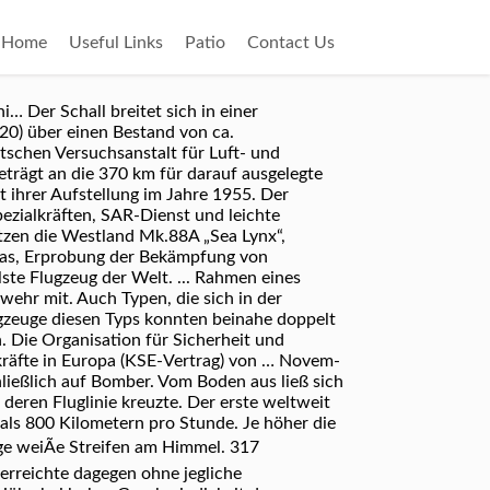
Home
Useful Links
Patio
Contact Us
… Der Schall breitet sich in einer
20) über einen Bestand von ca.
tschen Versuchsanstalt für Luft- und
trägt an die 370 km für darauf ausgelegte
 ihrer Aufstellung im Jahre 1955. Der
pezialkräften, SAR-Dienst und leichte
zen die Westland Mk.88A „Sea Lynx“,
das, Erprobung der Bekämpfung von
ste Flugzeug der Welt. ... Rahmen eines
swehr mit. Auch Typen, die sich in der
lugzeuge diesen Typs konnten beinahe doppelt
. Die Organisation für Sicherheit und
kräfte in Europa (KSE-Vertrag) von … No­vem­
ließlich auf Bomber. Vom Boden aus ließ sich
deren Fluglinie kreuzte. Der erste weltweit
als 800 Kilometern pro Stunde. Je höher die
ge weiÃe Streifen am Himmel. 317
erreichte dagegen ohne jegliche