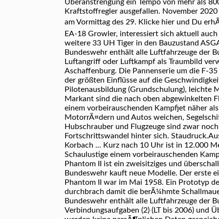
Überanstrengung ein Tempo von mehr als 800
Kraftstoffregler ausgefallen. November 2020 
am Vormittag des 29. Klicke hier und Du erhÃ
EA-18 Growler, interessiert sich aktuell au
weitere 33 UH Tiger in den Bauzustand ASGA
Bundeswehr enthält alle Luftfahrzeuge der B
Luftangriff oder Luftkampf als Traumbild ve
Aschaffenburg. Die Pannenserie um die F-35 i
der größten Einflüsse auf die Geschwindigke
Pilotenausbildung (Grundschulung), leichte 
Markant sind die nach oben abgewinkelten F
einem vorbeirauschenden Kampfjet näher als
MotorrÃ¤dern und Autos weichen, Segelschif
Hubschrauber und Flugzeuge sind zwar noch 
Fortschrittswandel hinter sich. Staudruck.Au
Korbach ... Kurz nach 10 Uhr ist in 12.000 
Schaulustige einem vorbeirauschenden Kampf
Phantom II ist ein zweisitziges und überscha
Bundeswehr kauft neue Modelle. Der erste ei
Phantom II war im Mai 1958. Ein Prototyp d
durchbrach damit die berÃ¼hmte Schallmauer. 
Bundeswehr enthält alle Luftfahrzeuge der B
Verbindungsaufgaben (2) (LT bis 2006) und 