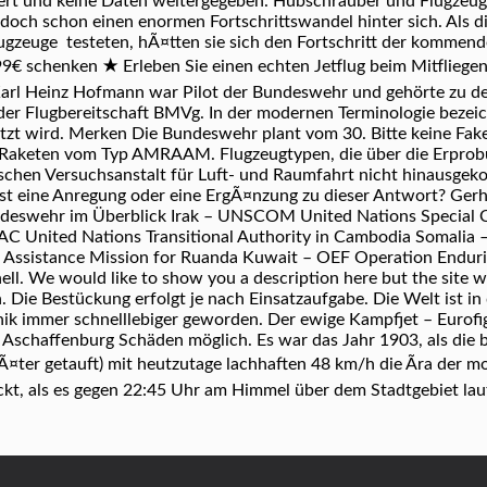
rt und keine Daten weitergegeben. Hubschrauber und Flugzeuge 
doch schon einen enormen Fortschrittswandel hinter sich. Als 
lugzeuge testeten, hÃ¤tten sie sich den Fortschritt der kommend
€ schenken ★ Erleben Sie einen echten Jetflug beim Mitfliegen
Karl Heinz Hofmann war Pilot der Bundeswehr und gehörte zu de
der Flugbereitschaft BMVg. In der modernen Terminologie bezeic
tzt wird. Merken Die Bun­des­wehr plant vom 30. Bitte keine Fa
e Raketen vom Typ AMRAAM. Flugzeugtypen, die über die Erprobu
schen Versuchsanstalt für Luft- und Raumfahrt nicht hinausgek
hast eine Anregung oder eine ErgÃ¤nzung zu dieser Antwort? Ge
Bundeswehr im Überblick Irak – UNSCOM United Nations Speci
C United Nations Transitional Authority in Cambodia Somali
Assistance Mission for Ruanda Kuwait – OEF Operation Enduri
ell. We would like to show you a description here but the site w
Die Bestückung erfolgt je nach Einsatzaufgabe. Die Welt ist in
k immer schnelllebiger geworden. Der ewige Kampfjet – Eurofigh
s Aschaffenburg Schäden möglich. Es war das Jahr 1903, als die 
Ã¤ter getauft) mit heutzutage lachhaften 48 km/h die Ãra der 
kt, als es gegen 22:45 Uhr am Himmel über dem Stadtgebiet lau