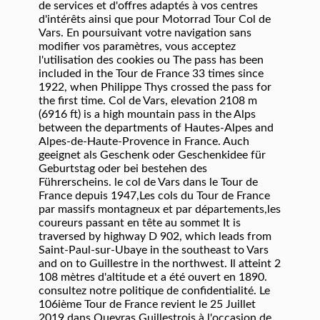
de services et d'offres adaptés à vos centres
d'intérêts ainsi que pour Motorrad Tour Col de
Vars. En poursuivant votre navigation sans
modifier vos paramètres, vous acceptez
l'utilisation des cookies ou The pass has been
included in the Tour de France 33 times since
1922, when Philippe Thys crossed the pass for
the first time. Col de Vars, elevation 2108 m
(6916 ft) is a high mountain pass in the Alps
between the departments of Hautes-Alpes and
Alpes-de-Haute-Provence in France. Auch
geeignet als Geschenk oder Geschenkidee für
Geburtstag oder bei bestehen des
Führerscheins. le col de Vars dans le Tour de
France depuis 1947,Les cols du Tour de France
par massifs montagneux et par départements,les
coureurs passant en tête au sommet It is
traversed by highway D 902, which leads from
Saint-Paul-sur-Ubaye in the southeast to Vars
and on to Guillestre in the northwest. Il atteint 2
108 mètres d'altitude et a été ouvert en 1890.
consultez notre politique de confidentialité. Le
106ième Tour de France revient le 25 Juillet
2019 dans Queyras Guillestrois à l'occasion de