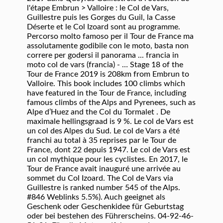
l'étape Embrun > Valloire : le Col de Vars,
Guillestre puis les Gorges du Guil, la Casse
Déserte et le Col Izoard sont au programme.
Percorso molto famoso per il Tour de France ma
assolutamente godibile con le moto, basta non
correre per godersi il panorama ... francia in
moto col de vars (francia) - … Stage 18 of the
Tour de France 2019 is 208km from Embrun to
Valloire. This book includes 100 climbs which
have featured in the Tour de France, including
famous climbs of the Alps and Pyrenees, such as
Alpe d’Huez and the Col du Tormalet . De
maximale hellingsgraad is 9 %. Le col de Vars est
un col des Alpes du Sud. Le col de Vars a été
franchi au total à 35 reprises par le Tour de
France, dont 22 depuis 1947. Le col de Vars est
un col mythique pour les cyclistes. En 2017, le
Tour de France avait inauguré une arrivée au
sommet du Col Izoard. The Col de Vars via
Guillestre is ranked number 545 of the Alps.
#846 Weblinks 5.5%). Auch geeignet als
Geschenk oder Geschenkidee für Geburtstag
oder bei bestehen des Führerscheins. 04-92-46-