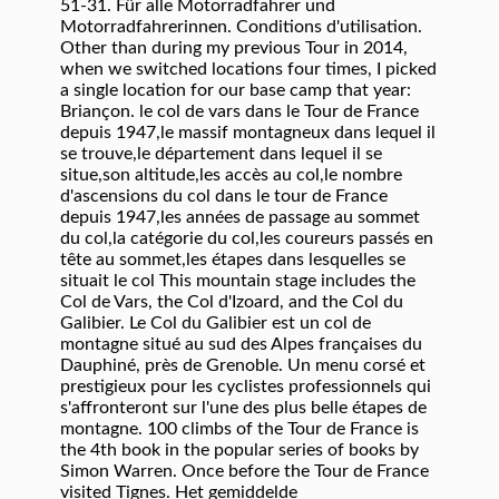
51-31. Für alle Motorradfahrer und
Motorradfahrerinnen. Conditions d'utilisation.
Other than during my previous Tour in 2014,
when we switched locations four times, I picked
a single location for our base camp that year:
Briançon. le col de vars dans le Tour de France
depuis 1947,le massif montagneux dans lequel il
se trouve,le département dans lequel il se
situe,son altitude,les accès au col,le nombre
d'ascensions du col dans le tour de France
depuis 1947,les années de passage au sommet
du col,la catégorie du col,les coureurs passés en
tête au sommet,les étapes dans lesquelles se
situait le col This mountain stage includes the
Col de Vars, the Col d'Izoard, and the Col du
Galibier. Le Col du Galibier est un col de
montagne situé au sud des Alpes françaises du
Dauphiné, près de Grenoble. Un menu corsé et
prestigieux pour les cyclistes professionnels qui
s'affronteront sur l'une des plus belle étapes de
montagne. 100 climbs of the Tour de France is
the 4th book in the popular series of books by
Simon Warren. Once before the Tour de France
visited Tignes. Het gemiddelde