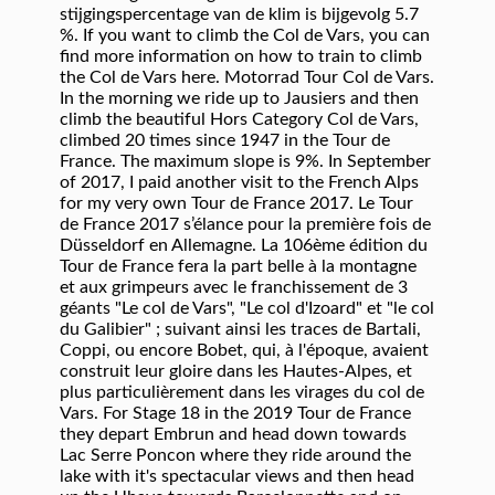
stijgingspercentage van de klim is bijgevolg 5.7
%. If you want to climb the Col de Vars, you can
find more information on how to train to climb
the Col de Vars here. Motorrad Tour Col de Vars.
In the morning we ride up to Jausiers and then
climb the beautiful Hors Category Col de Vars,
climbed 20 times since 1947 in the Tour de
France. The maximum slope is 9%. In September
of 2017, I paid another visit to the French Alps
for my very own Tour de France 2017. Le Tour
de France 2017 s’élance pour la première fois de
Düsseldorf en Allemagne. La 106ème édition du
Tour de France fera la part belle à la montagne
et aux grimpeurs avec le franchissement de 3
géants "Le col de Vars", "Le col d'Izoard" et "le col
du Galibier" ; suivant ainsi les traces de Bartali,
Coppi, ou encore Bobet, qui, à l'époque, avaient
construit leur gloire dans les Hautes-Alpes, et
plus particulièrement dans les virages du col de
Vars. For Stage 18 in the 2019 Tour de France
they depart Embrun and head down towards
Lac Serre Poncon where they ride around the
lake with it's spectacular views and then head